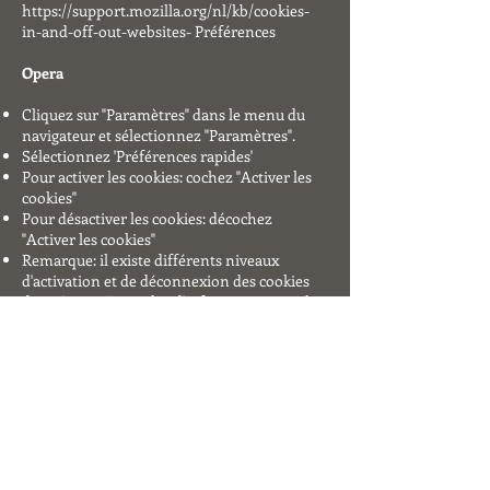
https://support.mozilla.org/nl/kb/cookies-
in-and-off-out-websites-
Préférences
Opera
Cliquez sur "Paramètres" dans le menu du
navigateur et sélectionnez "Paramètres".
Sélectionnez 'Préférences rapides'
Pour activer les cookies: cochez "Activer les
cookies"
Pour désactiver les cookies: décochez
"Activer les cookies"
Remarque: il existe différents niveaux
d'activation et de déconnexion des cookies
dans Opera. Pour plus d'informations sur les
autres paramètres de cookie proposés dans
Opera, reportez-vous à la page suivante du
logiciel Opera:
http://www.opera.com/browser/tutorials/sec
urity/privacy/
Safari sur OSX
Cliquez sur 'Safari' dans la barre de menu et