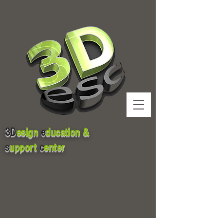
3D
esign
e
ducation &
s
upport
c
enter