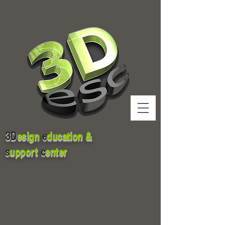
3D
esign
e
ducation &
s
upport
c
enter