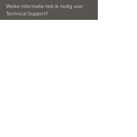
Welke informatie heb ik nodig voor
Technical Support?
Je onderhoudscontract 3Desc Service
Pack of 3Design Maintenance Contract
De versie van de 3Design software die
je gebruikt (bv 3Design Pro V12)
Het besturingssysteem van je
computer (bv. Windows 11 pro, of Mac
OS Ventura)
Een duidelijke beschrijving van het
probleem dat zich voordoet, liefst
verduidelijkt met het
probleemvoorbeeld
Let op: Technische ondersteuning is
beschikbaar om getrainde gebruikers
te helpen bij technische vragen of